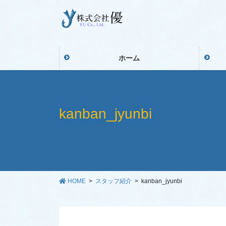
コ
ナ
ン
ビ
テ
ゲ
ン
ー
ツ
シ
ホーム
に
ョ
移
ン
動
に
移
kanban_jyunbi
動
HOME
スタッフ紹介
kanban_jyunbi