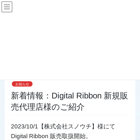
コ
ナ
ン
ビ
テ
ゲ
ン
ー
お知らせ
ツ
シ
に
ョ
移
ン
動
に
HOME
お知らせ
新着情報：Digital Ribbon 新規販売代理店様のご紹介
移
動
2023年10月3日
お知らせ
新着情報：Digital Ribbon 新規販
売代理店様のご紹介
2023/10/1【株式会社スノウチ】様にて
Digital Ribbon 販売取扱開始。