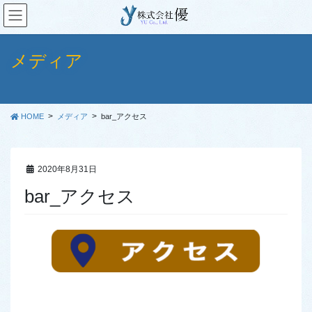
コ
ナ
ン
ビ
テ
ゲ
ン
ー
メディア
ツ
シ
に
ョ
移
ン
動
に
HOME
メディア
bar_アクセス
移
動
2020年8月31日
bar_アクセス