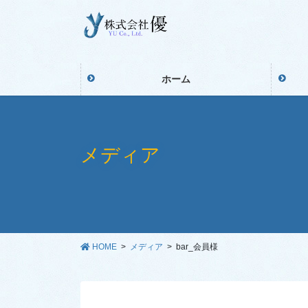
コ
ナ
ン
ビ
テ
ゲ
ン
ー
ツ
シ
ホーム
に
ョ
移
ン
動
に
移
メディア
動
HOME
メディア
bar_会員様